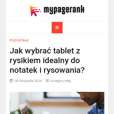
Skip
to
myPageRank.pl
content
Pozycjonowanie, komputery
POZOSTAŁE
Jak wybrać tablet z
rysikiem idealny do
notatek i rysowania?
18 listopada 2024
Grzegorz Maj