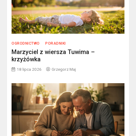
OGRODNICTWO
PORADNIKI
Marzyciel z wiersza Tuwima –
krzyżówka
18 lipca 2026
Grzegorz Maj