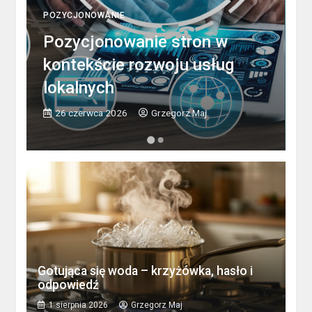
POZYCJONOWANIE
Pozycjonowanie stron w
P
kontekście rozwoju usług
J
lokalnych
i
26 czerwca 2026
Grzegorz Maj
Gotująca się woda – krzyżówka, hasło i
odpowiedź
1 sierpnia 2026
Grzegorz Maj