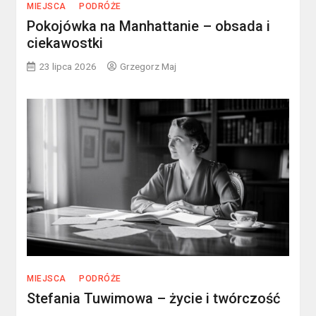
MIEJSCA
PODRÓŻE
Pokojówka na Manhattanie – obsada i
ciekawostki
23 lipca 2026
Grzegorz Maj
MIEJSCA
PODRÓŻE
Stefania Tuwimowa – życie i twórczość