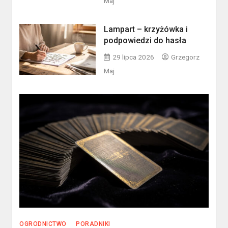
Maj
Lampart – krzyżówka i
podpowiedzi do hasła
29 lipca 2026
Grzegorz
Maj
OGRODNICTWO
PORADNIKI