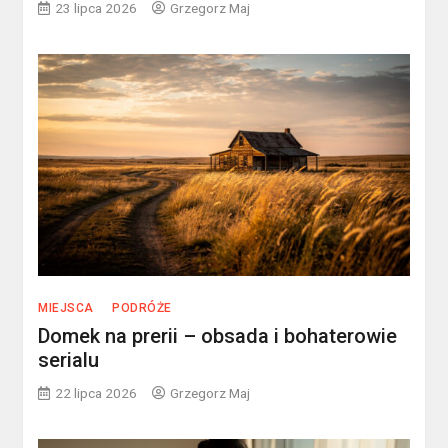
23 lipca 2026
Grzegorz Maj
MIEJSCA
PODRÓŻE
Domek na prerii – obsada i bohaterowie
serialu
22 lipca 2026
Grzegorz Maj