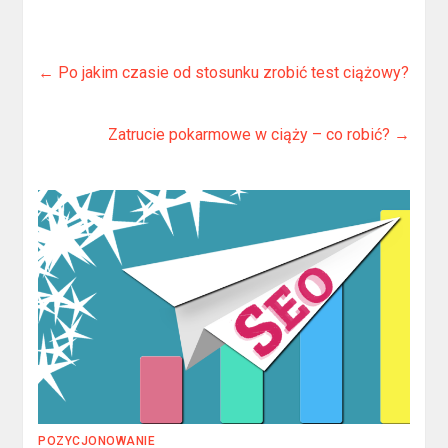
←
Po jakim czasie od stosunku zrobić test ciążowy?
Zatrucie pokarmowe w ciąży – co robić?
→
POZYCJONOWANIE