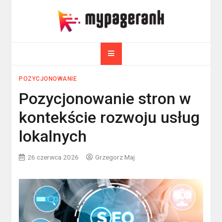
Skip
to
myPageRank.pl
content
Pozycjonowanie, komputery
POZYCJONOWANIE
Pozycjonowanie stron w
kontekście rozwoju usług
lokalnych
26 czerwca 2026
Grzegorz Maj