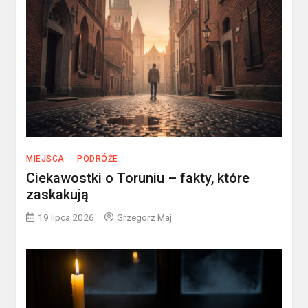
MIEJSCA
PODRÓŻE
Ciekawostki o Toruniu – fakty, które
zaskakują
19 lipca 2026
Grzegorz Maj