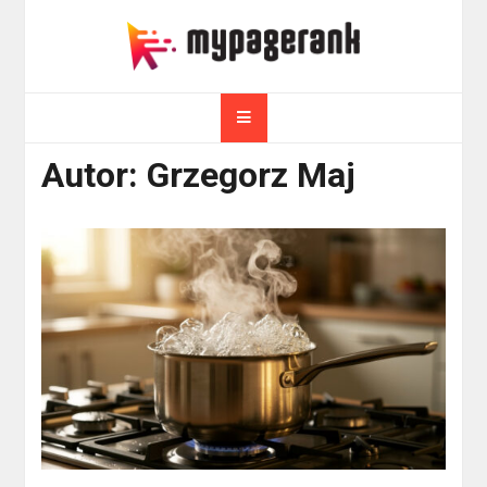
Skip
to
myPageRank.pl
content
Pozycjonowanie, komputery
Autor:
Grzegorz Maj