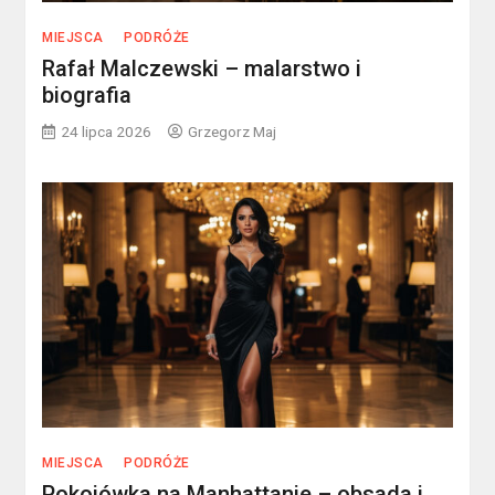
MIEJSCA
PODRÓŻE
Rafał Malczewski – malarstwo i
biografia
24 lipca 2026
Grzegorz Maj
MIEJSCA
PODRÓŻE
Pokojówka na Manhattanie – obsada i