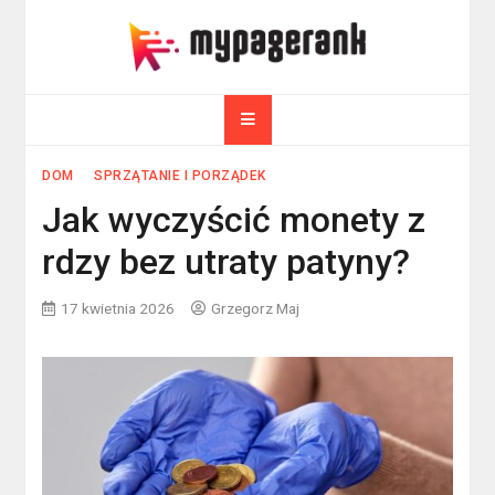
Skip
to
myPageRank.pl
content
Pozycjonowanie, komputery
DOM
SPRZĄTANIE I PORZĄDEK
Jak wyczyścić monety z
rdzy bez utraty patyny?
17 kwietnia 2026
Grzegorz Maj