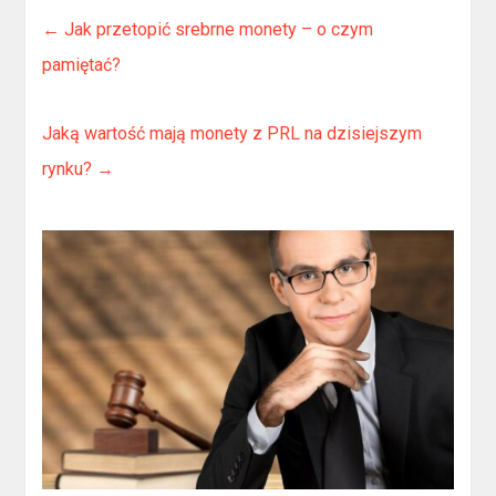
←
Jak przetopić srebrne monety – o czym
pamiętać?
Jaką wartość mają monety z PRL na dzisiejszym
rynku?
→