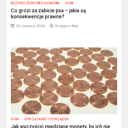
BEZPIECZEŃSTWO DOMOWE
DOM
Co grozi za zabicie psa – jakie są
konsekwencje prawne?
25 czerwca 2026
Grzegorz Maj
DOM
SPRZĄTANIE I PORZĄDEK
Jak wyczyścić miedziane monety, by ich nie