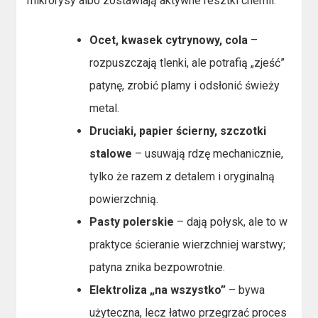
mikrorysy albo zostawiają aktywne resztki chemii.
Ocet, kwasek cytrynowy, cola
–
rozpuszczają tlenki, ale potrafią „zjeść”
patynę, zrobić plamy i odsłonić świeży
metal.
Druciaki, papier ścierny, szczotki
stalowe
– usuwają rdzę mechanicznie,
tylko że razem z detalem i oryginalną
powierzchnią.
Pasty polerskie
– dają połysk, ale to w
praktyce ścieranie wierzchniej warstwy;
patyna znika bezpowrotnie.
Elektroliza „na wszystko”
– bywa
użyteczna, lecz łatwo przegrzać proces