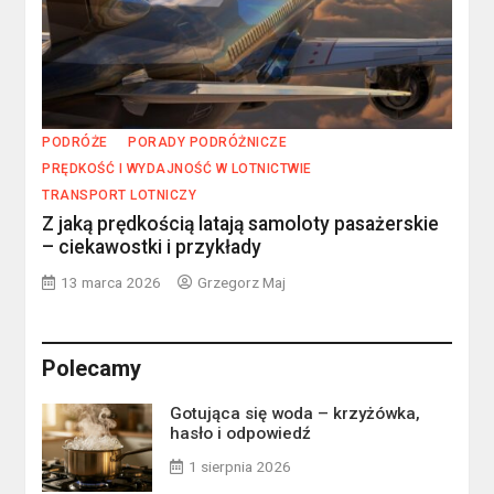
PODRÓŻE
PORADY PODRÓŻNICZE
PRĘDKOŚĆ I WYDAJNOŚĆ W LOTNICTWIE
TRANSPORT LOTNICZY
Z jaką prędkością latają samoloty pasażerskie
– ciekawostki i przykłady
13 marca 2026
Grzegorz Maj
Polecamy
Gotująca się woda – krzyżówka,
hasło i odpowiedź
1 sierpnia 2026