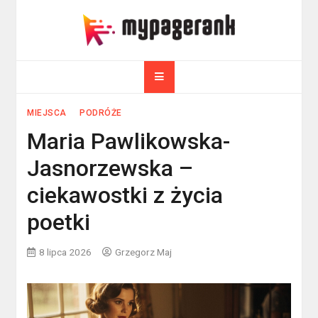
Skip
to
myPageRank.pl
content
Pozycjonowanie, komputery
MIEJSCA
PODRÓŻE
Maria Pawlikowska-
Jasnorzewska –
ciekawostki z życia
poetki
8 lipca 2026
Grzegorz Maj