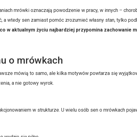
waniach mrówki oznaczają powodzenie w pracy, w innych – choro
ić, a wtedy sen zamiast pomóc zrozumieć własny stan, tylko pod
co w aktualnym życiu najbardziej przypomina zachowanie 
snu o mrówkach
 zawsze mówią to samo, ale kilka motywów powtarza się wyjątk
enia, a nie gotowy wyrok.
unkcjonowaniem w strukturze. U wielu osób sen o mrówkach poja
 wydaje się pilne,