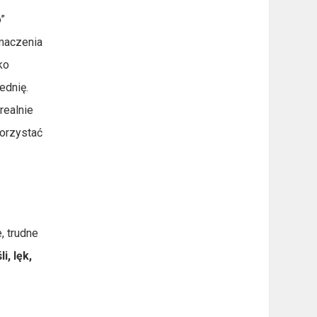
”
umaczenia
ko
ednię.
realnie
orzystać
, trudne
i, lęk,