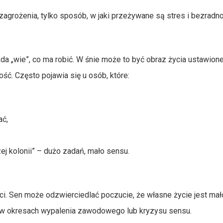
agrożenia, tylko sposób, w jaki przeżywane są stres i bezradno
a „wie”, co ma robić. W śnie może to być obraz życia ustawion
ość. Często pojawia się u osób, które:
ać,
ej kolonii” – dużo zadań, mało sensu.
ci. Sen może odzwierciedlać poczucie, że własne życie jest mał
w w okresach wypalenia zawodowego lub kryzysu sensu.