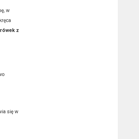
bę, w
kręca
mrówek z
owo
wia się w