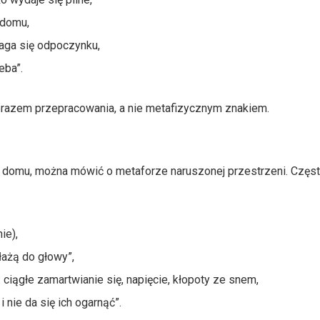
 domu,
maga się odpoczynku,
eba”.
brazem przepracowania, a nie metafizycznym znakiem.
do domu, można mówić o metaforze naruszonej przestrzeni. Częs
ie),
łażą do głowy”,
 ciągłe zamartwianie się, napięcie, kłopoty ze snem,
i nie da się ich ogarnąć”.