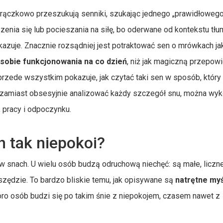
orączkowo przeszukują senniki, szukając jednego „prawidłowego
zenia się lub pocieszania na siłę, bo oderwane od kontekstu tł
okazuje. Znacznie rozsądniej jest potraktować sen o mrówkach ja
posobie funkcjonowania na co dzień
, niż jak magiczną przepowi
 przede wszystkim pokazuje, jak czytać taki sen w sposób, który 
 zamiast obsesyjnie analizować każdy szczegół snu, można wyk
pracy i odpoczynku.
 tak niepokoi?
 w snach. U wielu osób budzą odruchową niechęć: są małe, liczne
wszędzie. To bardzo bliskie temu, jak opisywane są
natrętne myśl
oro osób budzi się po takim śnie z niepokojem, czasem nawet z