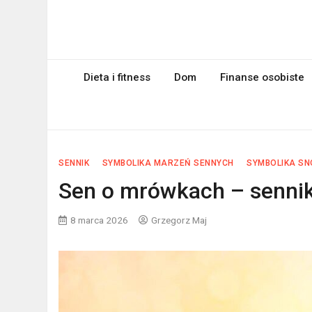
Skip
to
myPageRank.pl
content
Pozycjonowanie, komputery
Dieta i fitness
Dom
Finanse osobiste
SENNIK
SYMBOLIKA MARZEŃ SENNYCH
SYMBOLIKA S
Sen o mrówkach – sennik
8 marca 2026
Grzegorz Maj