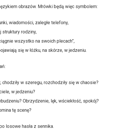
t językiem obrazów. Mrówki będą więc symbolem:
nki, wiadomości, zaległe telefony,
 struktury rodziny,
„ciągnie wszystko na swoich plecach”,
jawiają się w łóżku, na skórze, w jedzeniu.
ań:
, chodziły w szeregu, rozchodziły się w chaosie?
ciele, w jedzeniu?
zebudzeniu? Obrzydzenie, lęk, wściekłość, spokój?
pomina tę scenę?
po losowe hasła z sennika.