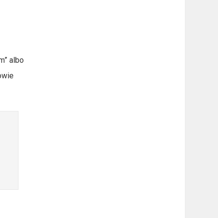
m” albo
owie