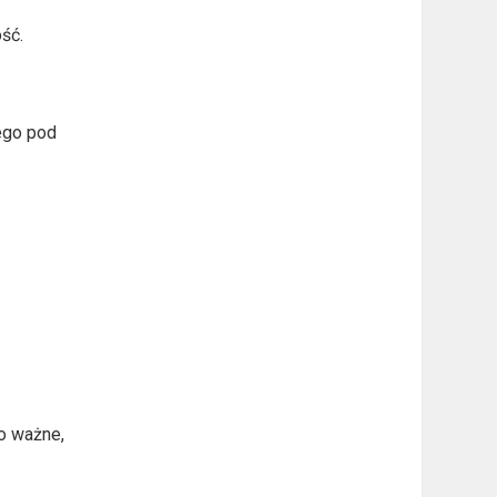
ść.
ego pod
o ważne,