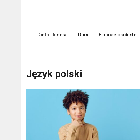
Skip
to
myPageRank.pl
content
Pozycjonowanie, komputery
Dieta i fitness
Dom
Finanse osobiste
Język polski