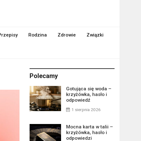
Przepisy
Rodzina
Zdrowie
Związki
Polecamy
Gotująca się woda –
krzyżówka, hasło i
odpowiedź
1 sierpnia 2026
Mocna karta w talii –
krzyżówka, hasło i
odpowiedzi