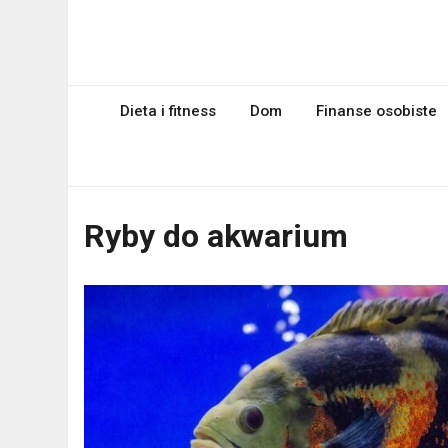
Skip
to
myPageRank.pl
content
Pozycjonowanie, komputery
Dieta i fitness
Dom
Finanse osobiste
Ryby do akwarium