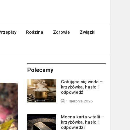
Przepisy
Rodzina
Zdrowie
Związki
Polecamy
Gotująca się woda –
krzyżówka, hasło i
odpowiedź
1 sierpnia 2026
Mocna karta w talii –
krzyżówka, hasło i
odpowiedzi