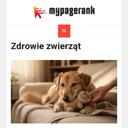
Skip
to
myPageRank.pl
content
Pozycjonowanie, komputery
Zdrowie zwierząt