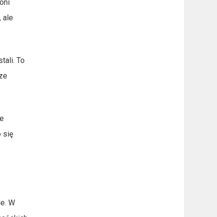
oni
 ale
tali. To
rze
ie
 się
ie. W