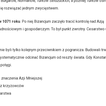
 Bułgarów, Normanów, Turków Seldżuckich, a później Turków os
 się rozwiązać jednym zwycięstwem.
 1071 roku
. Po niej Bizancjum zaczęło tracić kontrolę nad Azją
dnościowym i gospodarczym. To był punkt zwrotny. Cesarstwo u
e byli tylko kolejnym przeciwnikiem z pogranicza. Budowali trw
stematycznie odcinać Bizancjum od reszty świata. Gdy Konsta
potęgi.
 znaczenia Azji Mniejszej
ez krzyżowców
sarstwa