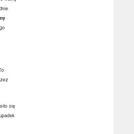
dnie
yny
ego
To
rzez
siło się
 upadek