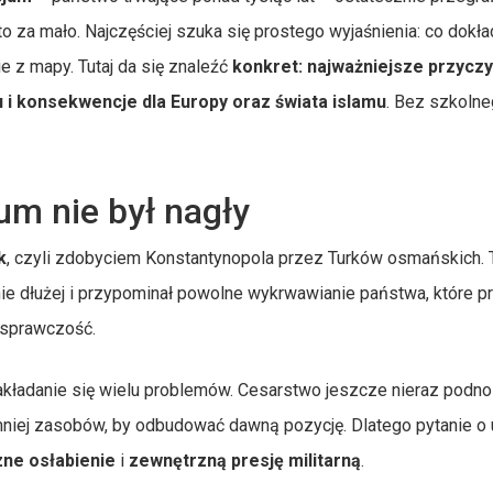
o za mało. Najczęściej szuka się prostego wyjaśnienia: co dokła
ie z mapy. Tutaj da się znaleźć
konkret: najważniejsze przycz
i konsekwencje dla Europy oraz świata islamu
. Bez szkoln
m nie był nagły
k
, czyli zdobyciem Konstantynopola przez Turków osmańskich. 
znie dłużej i przypominał powolne wykrwawianie państwa, które p
ą sprawczość.
nakładanie się wielu problemów. Cesarstwo jeszcze nieraz podno
 mniej zasobów, by odbudować dawną pozycję. Dlatego pytanie o
ne osłabienie
i
zewnętrzną presję militarną
.