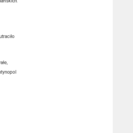
mańskich.
traciło
ałe,
ntynopol