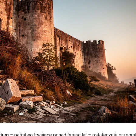
cjum
– państwo trwające ponad tysiąc lat – ostatecznie przegra