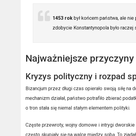
1453 rok
był końcem państwa, ale nie p
zdobycie Konstantynopola było raczej s
Najważniejsze przyczyn
Kryzys polityczny i rozpad 
Bizancjum przez długi czas opierało swoją siłę na do
mechanizm działał, państwo potrafiło zbierać podatk
o tron stała się niemal stałym elementem polityki.
Częste przewroty, wojny domowe i intrygi dworskie 
często skupiały się na walce między sobą. To zjada