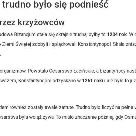
 trudno było się podnieść
przez krzyżowców
owa Bizancjum stała się skrajnie trudna, byłby to
1204 rok
. W 
 Ziemi Świętej zdobyli i splądrowali Konstantynopol. Skala zni
.
 organizmów. Powstało Cesarstwo Łacińskie, a bizantyńscy nas
a. Owszem, Konstantynopol odzyskano w
1261 roku
, ale było to j
m również zostały trwale zatrute. Trudno było liczyć na pełne
 cesarstwa była wciąż żywa. To miało znaczenie później, gdy Os