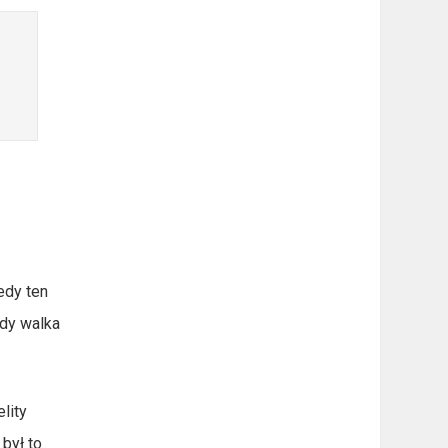
edy ten
gdy walka
lity
był to