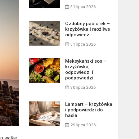
31 lipca 2026
Ozdobny paciorek –
krzyżówka i możliwe
odpowiedzi
31 lipca 2026
Meksykański sos –
krzyżówka,
odpowiedzi i
podpowiedzi
30 lipca 2026
Lampart – krzyżówka
i podpowiedzi do
hasła
29 lipca 2026
ło walkę