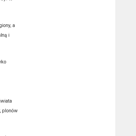
iony, a
lną i
yko
świata
, plonów