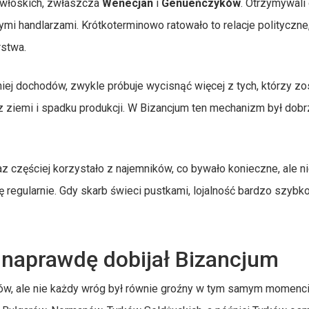
 włoskich, zwłaszcza
Wenecjan
i
Genueńczyków
. Otrzymywali 
mi handlarzami. Krótkoterminowo ratowało to relacje polityczne,
rstwa.
ej dochodów, zwykle próbuje wycisnąć więcej z tych, którzy zos
z ziemi i spadku produkcji. W Bizancjum ten mechanizm był dob
 częściej korzystało z najemników, co bywało konieczne, ale n
ę regularnie. Gdy skarb świeci pustkami, lojalność bardzo szybko
 naprawdę dobijał Bizancjum
dów, ale nie każdy wróg był równie groźny w tym samym momenc