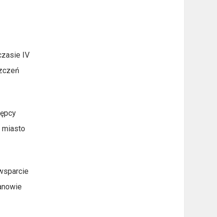
czasie IV
szczeń
tępcy
uż miasto
 wsparcie
manowie