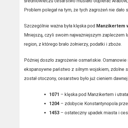
średniowieczu cesarstwo musiało odpierać Arabów,
Problem polegał na tym, że tych zagrożeń nie dało
Szczególnie ważna była klęska pod
Manzikertem w
Mniejszą, czyli swoim najważniejszym zapleczem lu
region, z którego brało żołnierzy, podatki i zboże.
Później doszło zagrożenie osmańskie. Osmanowie ni
ekspansywne państwo z silnym wojskiem, zdolne sy
został otoczony, cesarstwo było już cieniem dawnej 
1071
– klęska pod Manzikertem i utrata
1204
– zdobycie Konstantynopola prz
1453
– ostateczny upadek miasta i ce