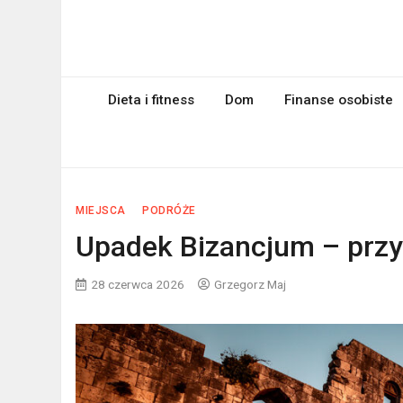
Skip
to
myPageRank.pl
content
Pozycjonowanie, komputery
Dieta i fitness
Dom
Finanse osobiste
MIEJSCA
PODRÓŻE
Upadek Bizancjum – przy
28 czerwca 2026
Grzegorz Maj