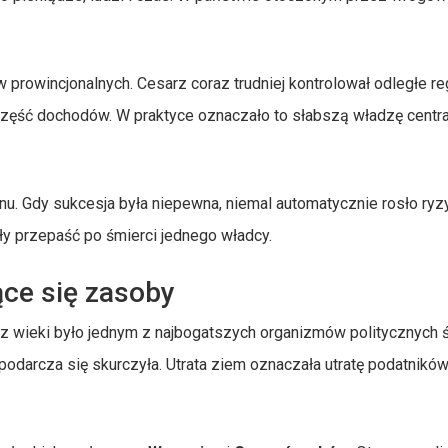
rowincjonalnych. Cesarz coraz trudniej kontrolował odległe reg
część dochodów. W praktyce oznaczało to słabszą władzę centra
nu. Gdy sukcesja była niepewna, niemal automatycznie rosło ryz
iły przepaść po śmierci jednego władcy.
ące się zasoby
ez wieki było jednym z najbogatszych organizmów politycznych 
darcza się skurczyła. Utrata ziem oznaczała utratę podatników