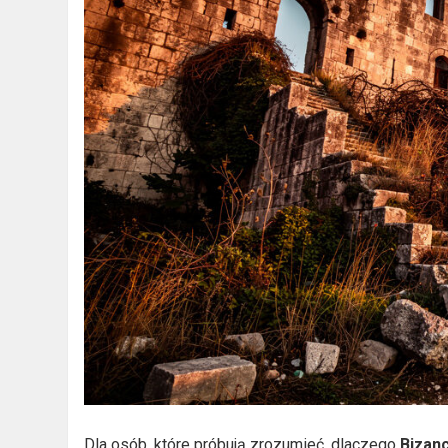
Dla osób, które próbują zrozumieć, dlaczego
Bizan