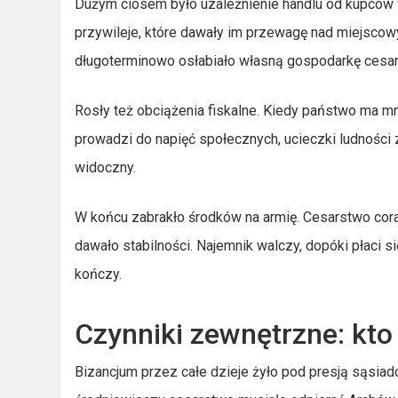
Dużym ciosem było uzależnienie handlu od kupców
przywileje, które dawały im przewagę nad miejscowy
długoterminowo osłabiało własną gospodarkę cesa
Rosły też obciążenia fiskalne. Kiedy państwo ma mni
prowadzi do napięć społecznych, ucieczki ludności 
widoczny.
W końcu zabrakło środków na armię. Cesarstwo coraz
dawało stabilności. Najemnik walczy, dopóki płaci si
kończy.
Czynniki zewnętrzne: kto
Bizancjum przez całe dzieje żyło pod presją sąsia