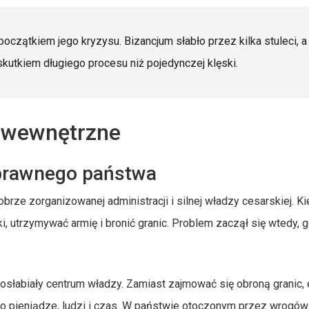
oczątkiem jego kryzysu. Bizancjum słabło przez kilka stuleci, a
kutkiem długiego procesu niż pojedynczej klęski.
y wewnętrzne
sprawnego państwa
brze zorganizowanej administracji i silnej władzy cesarskiej. Ki
i, utrzymywać armię i bronić granic. Problem zaczął się wtedy, 
osłabiały centrum władzy. Zamiast zajmować się obroną granic, e
ło pieniądze, ludzi i czas. W państwie otoczonym przez wrogów 