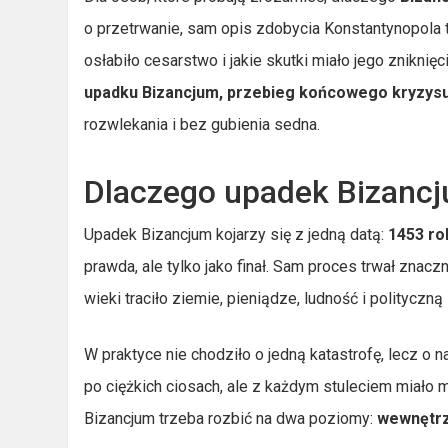
o przetrwanie, sam opis zdobycia Konstantynopola t
osłabiło cesarstwo i jakie skutki miało jego zniknięc
upadku Bizancjum, przebieg końcowego kryzysu 
rozwlekania i bez gubienia sedna.
Dlaczego upadek Bizancju
Upadek Bizancjum kojarzy się z jedną datą:
1453 ro
prawda, ale tylko jako finał. Sam proces trwał znac
wieki traciło ziemie, pieniądze, ludność i polityczn
W praktyce nie chodziło o jedną katastrofę, lecz o 
po ciężkich ciosach, ale z każdym stuleciem miało
Bizancjum trzeba rozbić na dwa poziomy:
wewnętrz