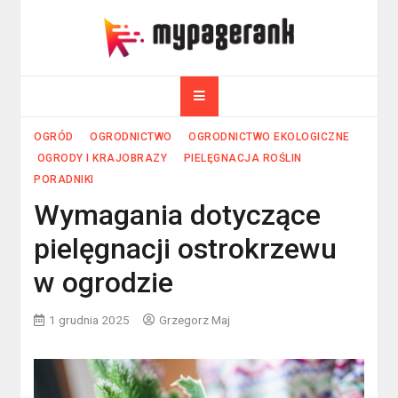
Skip
to
myPageRank.pl
content
Pozycjonowanie, komputery
OGRÓD
OGRODNICTWO
OGRODNICTWO EKOLOGICZNE
OGRODY I KRAJOBRAZY
PIELĘGNACJA ROŚLIN
PORADNIKI
Wymagania dotyczące
pielęgnacji ostrokrzewu
w ogrodzie
1 grudnia 2025
Grzegorz Maj