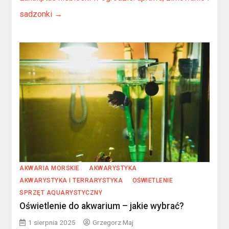
sadzonki
→
AKWARIA MORSKIE
AKWARYSTYKA
AKWARYSTYKA I TERRARYSTYKA
OŚWIETLENIE
SPRZĘT AQUARYSTYCZNY
Oświetlenie do akwarium – jakie wybrać?
1 sierpnia 2025
Grzegorz Maj