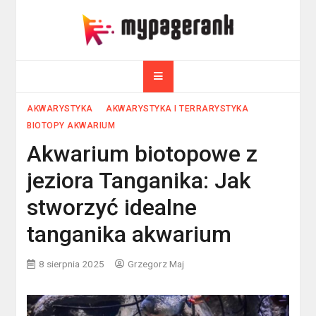
Skip
to
myPageRank.pl
content
Pozycjonowanie, komputery
AKWARYSTYKA
AKWARYSTYKA I TERRARYSTYKA
BIOTOPY AKWARIUM
Akwarium biotopowe z
jeziora Tanganika: Jak
stworzyć idealne
tanganika akwarium
8 sierpnia 2025
Grzegorz Maj