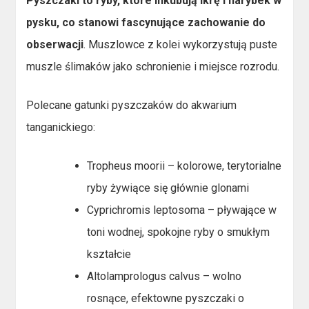
Pyszczaki to ryby, które inkubują ikrę i narybek w
pysku, co stanowi fascynujące zachowanie do
obserwacji
. Muszlowce z kolei wykorzystują puste
muszle ślimaków jako schronienie i miejsce rozrodu.
Polecane gatunki pyszczaków do akwarium
tanganickiego:
Tropheus moorii – kolorowe, terytorialne
ryby żywiące się głównie glonami
Cyprichromis leptosoma – pływające w
toni wodnej, spokojne ryby o smukłym
kształcie
Altolamprologus calvus – wolno
rosnące, efektowne pyszczaki o