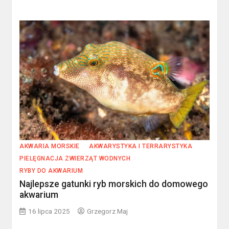
AKWARIA MORSKIE
AKWARYSTYKA I TERRARYSTYKA
PIELĘGNACJA ZWIERZĄT WODNYCH
RYBY DO AKWARIUM
Najlepsze gatunki ryb morskich do domowego
akwarium
16 lipca 2025
Grzegorz Maj