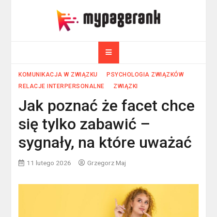
Skip
to
myPageRank.pl
content
Pozycjonowanie, komputery
KOMUNIKACJA W ZWIĄZKU
PSYCHOLOGIA ZWIĄZKÓW
RELACJE INTERPERSONALNE
ZWIĄZKI
Jak poznać że facet chce
się tylko zabawić –
sygnały, na które uważać
11 lutego 2026
Grzegorz Maj