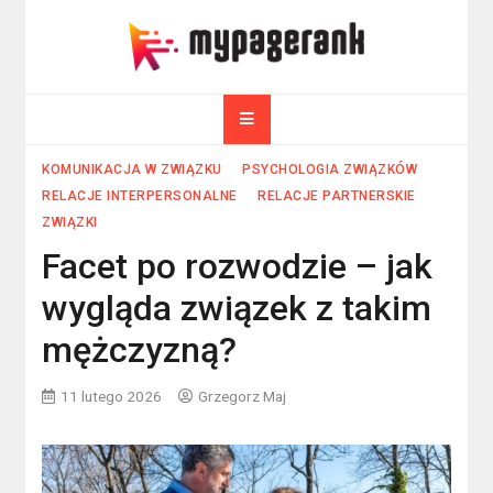
Skip
to
myPageRank.pl
content
Pozycjonowanie, komputery
KOMUNIKACJA W ZWIĄZKU
PSYCHOLOGIA ZWIĄZKÓW
RELACJE INTERPERSONALNE
RELACJE PARTNERSKIE
ZWIĄZKI
Facet po rozwodzie – jak
wygląda związek z takim
mężczyzną?
11 lutego 2026
Grzegorz Maj