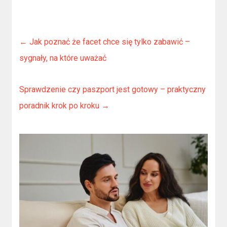
←
Jak poznać że facet chce się tylko zabawić –
sygnały, na które uważać
Sprawdzenie czy paszport jest gotowy – praktyczny
poradnik krok po kroku
→