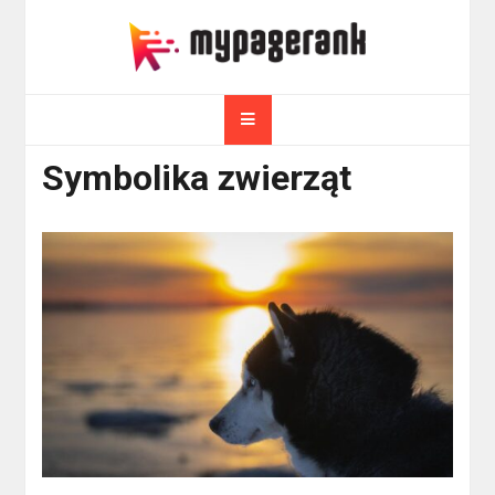
Skip
to
myPageRank.pl
content
Pozycjonowanie, komputery
Symbolika zwierząt