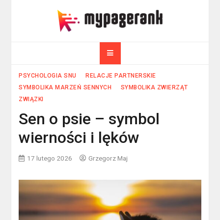
Skip
to
myPageRank.pl
content
Pozycjonowanie, komputery
PSYCHOLOGIA SNU
RELACJE PARTNERSKIE
SYMBOLIKA MARZEŃ SENNYCH
SYMBOLIKA ZWIERZĄT
ZWIĄZKI
Sen o psie – symbol
wierności i lęków
17 lutego 2026
Grzegorz Maj