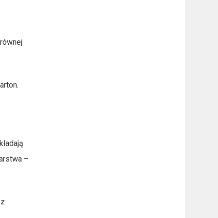
 równej
arton.
kładają
warstwa –
 z