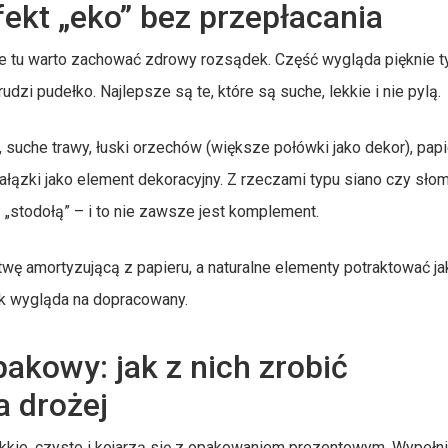
fekt „eko” bez przepłacania
, ale tu warto zachować zdrowy rozsądek. Część wygląda pięknie t
dzi pudełko. Najlepsze są te, które są suche, lekkie i nie pylą.
, suche trawy, łuski orzechów (większe połówki jako dekor), papi
ie gałązki jako element dekoracyjny. Z rzeczami typu siano czy sł
ą „stodołą” – i to nie zawsze jest komplement.
twę amortyzującą z papieru, a naturalne elementy potraktować ja
k wygląda na dopracowany.
pakowy: jak z nich zrobić
a drożej
lekkie, czyste i kojarzą się z opakowaniem prezentowym. Wypełn