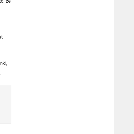
to, że
t:
nki,
.