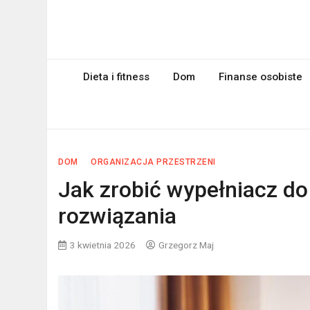
Skip
to
myPageRank.pl
content
Pozycjonowanie, komputery
Dieta i fitness
Dom
Finanse osobiste
DOM
ORGANIZACJA PRZESTRZENI
Jak zrobić wypełniacz do
rozwiązania
3 kwietnia 2026
Grzegorz Maj