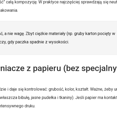
eść” całą kompozycję. W praktyce najczęściej sprawdzają się neut
pakowania.
 a nie wagę. Zbyt ciężkie materiały (np. gruby karton pocięty w
eczy, gdy paczka spadnie z wysokości.
iacze z papieru (bez specjaln
ie i daje się kontrolować: grubość, kolor, kształt. Ważne, żeby u
aszcza bibułę, jasne pudełka i tkaniny). Jeśli papier ma kontak
intensywnego druku.