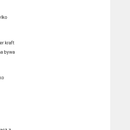
ylko
er kraft
oma bywa
ko
iacz z