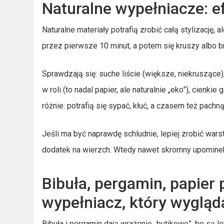
Naturalne wypełniacze: e
Naturalne materiały potrafią zrobić całą stylizację
przez pierwsze 10 minut, a potem się kruszy albo bru
Sprawdzają się: suche liście (większe, niekruszące)
w roli (to nadal papier, ale naturalnie „eko”), cienk
różnie: potrafią się sypać, kłuć, a czasem też pachn
Jeśli ma być naprawdę schludnie, lepiej zrobić wars
dodatek na wierzch. Wtedy nawet skromny upomine
Bibuła, pergamin, papier 
wypełniacz, który wygląd
Bibuła i pergamin dają wrażenie „butikowe”, bo są 