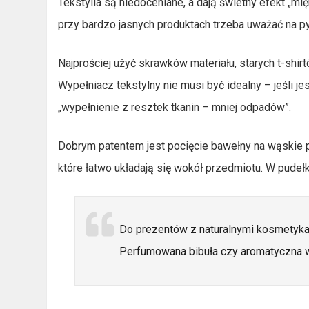
Tekstylia są niedoceniane, a dają świetny efekt „mi
przy bardzo jasnych produktach trzeba uważać na py
Najprościej użyć skrawków materiału, starych t-shir
Wypełniacz tekstylny nie musi być idealny – jeśli je
„wypełnienie z resztek tkanin – mniej odpadów”.
Dobrym patentem jest pocięcie bawełny na wąskie pa
które łatwo układają się wokół przedmiotu. W pudeł
Do prezentów z naturalnymi kosmetyka
Perfumowana bibuła czy aromatyczna we