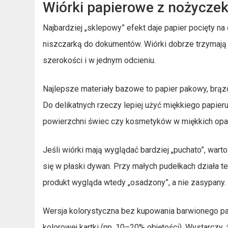
Wiórki papierowe z nożyczek
Najbardziej „sklepowy” efekt daje papier pocięty na
niszczarką do dokumentów. Wiórki dobrze trzymają o
szerokości i w jednym odcieniu.
Najlepsze materiały bazowe to papier pakowy, brązo
Do delikatnych rzeczy lepiej użyć miękkiego papier
powierzchni świec czy kosmetyków w miękkich opa
Jeśli wiórki mają wyglądać bardziej „puchato”, warto
się w płaski dywan. Przy małych pudełkach działa te
produkt wygląda wtedy „osadzony”, a nie zasypany.
Wersja kolorystyczna bez kupowania barwionego pap
kolorowej kartki (np. 10–20% objętości). Wystarczy, ż