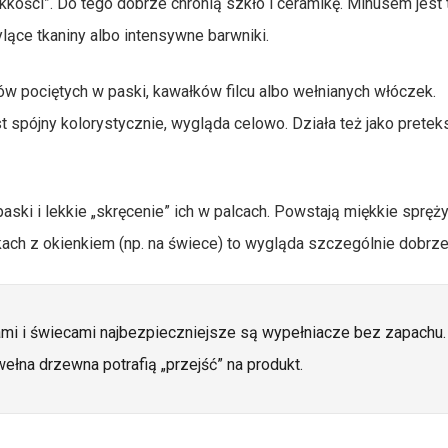
ękkości”. Do tego dobrze chronią szkło i ceramikę. Minusem jest 
lące tkaniny albo intensywne barwniki.
tów pociętych w paski, kawałków filcu albo wełnianych włóczek.
st spójny kolorystycznie, wygląda celowo. Działa też jako preteks
ski i lekkie „skręcenie” ich w palcach. Powstają miękkie spręży
kach z okienkiem (np. na świece) to wygląda szczególnie dobrze
mi i świecami najbezpieczniejsze są wypełniacze bez zapachu.
łna drzewna potrafią „przejść” na produkt.