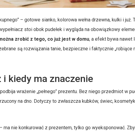
„kupnego” – gotowe sianko, kolorowa wełna drzewna, kulki i już. 
h wypełniacz stoi obok pudełek i wygląda na obowiązkowy eleme
można zrobić z tego, co już jest w domu
, a efekt bywa nawet 
zebrane są rozwiązania tanie, bezpieczne i faktycznie „robiące 
 i kiedy ma znaczenie
 podbija wrażenie „pełnego” prezentu. Bez niego przedmiot w pu
jak wrzucony na dno. Dotyczy to zwłaszcza kubków, świec, kosmet
ło – ma nie konkurować z prezentem, tylko go wyeksponować. Zby