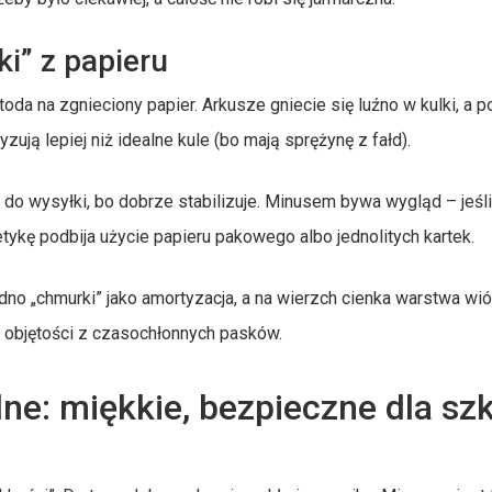
i” z papieru
toda na zgnieciony papier. Arkusze gniecie się luźno w kulki, a 
yzują lepiej niż idealne kule (bo mają sprężynę z fałd).
 do wysyłki, bo dobrze stabilizuje. Minusem bywa wygląd – jeśli
etykę podbija użycie papieru pakowego albo jednolitych kartek.
no „chmurki” jako amortyzacja, a na wierzch cienka warstwa wi
ej objętości z czasochłonnych pasków.
ne: miękkie, bezpieczne dla szk