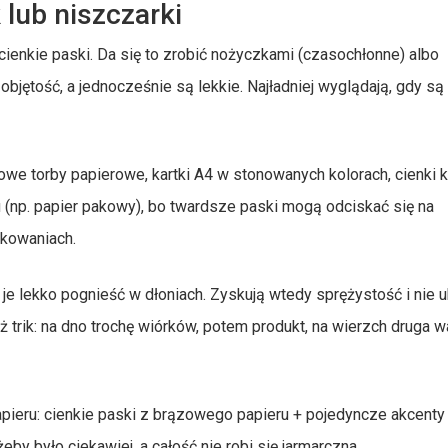
 lub niszczarki
 cienkie paski. Da się to zrobić nożyczkami (czasochłonne) albo
bjętość, a jednocześnie są lekkie. Najładniej wyglądają, gdy są
we torby papierowe, kartki A4 w stonowanych kolorach, cienki k
u (np. papier pakowy), bo twardsze paski mogą odciskać się na
kowaniach.
 je lekko pognieść w dłoniach. Zyskują wtedy sprężystość i nie u
ż trik: na dno trochę wiórków, potem produkt, na wierzch druga 
ieru: cienkie paski z brązowego papieru + pojedyncze akcenty
eby było ciekawiej, a całość nie robi się jarmarczna.