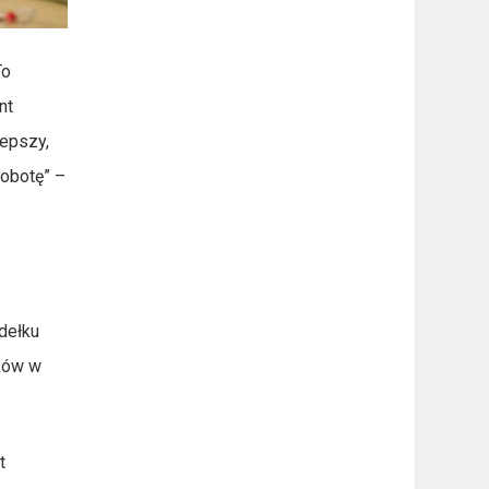
To
nt
lepszy,
robotę” –
dełku
yków w
t