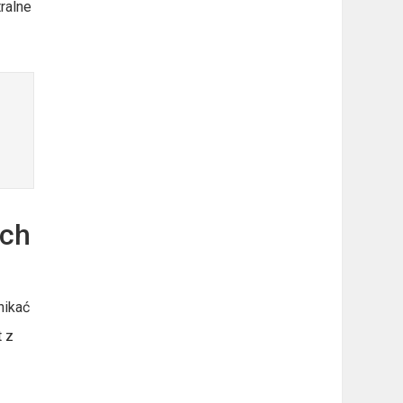
ralne
ych
nikać
t z