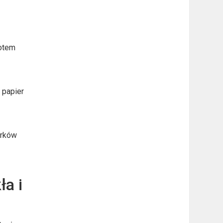
potem
 papier
órków
ła i