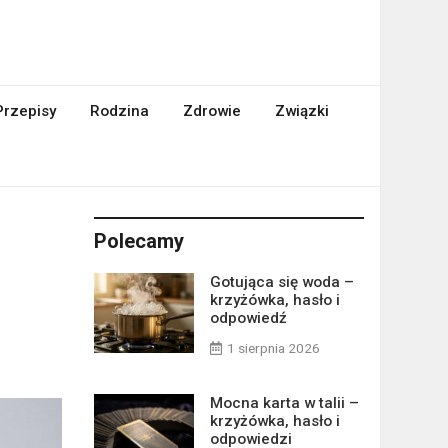
Przepisy
Rodzina
Zdrowie
Związki
Polecamy
Gotująca się woda –
krzyżówka, hasło i
odpowiedź
1 sierpnia 2026
Mocna karta w talii –
krzyżówka, hasło i
odpowiedzi