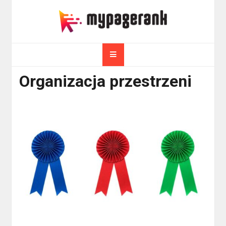
Skip
to
myPageRank.pl
content
Pozycjonowanie, komputery
Organizacja przestrzeni