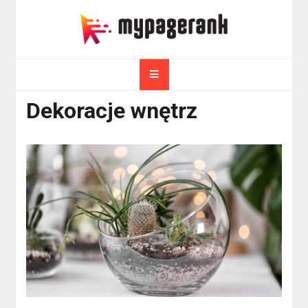
Skip
to
myPageRank.pl
content
Pozycjonowanie, komputery
Dekoracje wnętrz