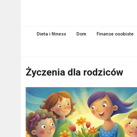
Skip
to
myPageRank.pl
content
Pozycjonowanie, komputery
Dieta i fitness
Dom
Finanse osobiste
Życzenia dla rodziców