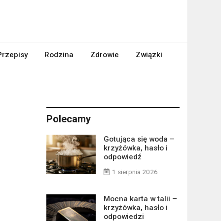
Przepisy
Rodzina
Zdrowie
Związki
Polecamy
Gotująca się woda –
krzyżówka, hasło i
odpowiedź
1 sierpnia 2026
Mocna karta w talii –
krzyżówka, hasło i
odpowiedzi