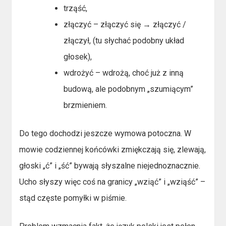
trząść,
złączyć – złączyć się → złączyć /
złączył, (tu słychać podobny układ
głosek),
wdrożyć – wdrożą, choć już z inną
budową, ale podobnym „szumiącym”
brzmieniem.
Do tego dochodzi jeszcze wymowa potoczna. W
mowie codziennej końcówki zmiękczają się, zlewają,
głoski „ć” i „ść” bywają słyszalne niejednoznacznie.
Ucho słyszy więc coś na granicy „wziąć” i „wziąść” –
stąd częste pomyłki w piśmie.