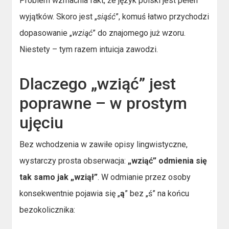
Problem wzmacnia fakt, że język polski jest pełen
wyjątków. Skoro jest „
siąść
”, komuś łatwo przychodzi
dopasowanie „
wziąć
” do znajomego już wzoru.
Niestety – tym razem intuicja zawodzi.
Dlaczego „wziąć” jest
poprawne – w prostym
ujęciu
Bez wchodzenia w zawiłe opisy lingwistyczne,
wystarczy prosta obserwacja:
„wziąć” odmienia się
tak samo jak „wziął”
. W odmianie przez osoby
konsekwentnie pojawia się „
ą
” bez „ś” na końcu
bezokolicznika: