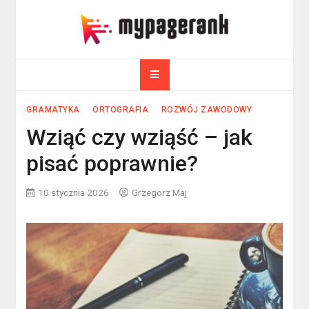
Skip
to
myPageRank.pl
content
Pozycjonowanie, komputery
GRAMATYKA
ORTOGRAFIA
ROZWÓJ ZAWODOWY
Wziąć czy wziąść – jak
pisać poprawnie?
10 stycznia 2026
Grzegorz Maj