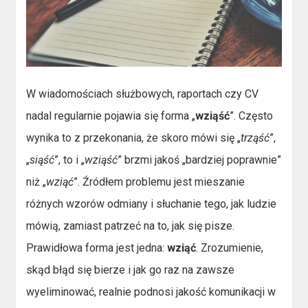
W wiadomościach służbowych, raportach czy CV
nadal regularnie pojawia się forma „
wziąść
”. Często
wynika to z przekonania, że skoro mówi się „
trząść
”,
„
siąść
”, to i „
wziąść
” brzmi jakoś „bardziej poprawnie”
niż „
wziąć
”. Źródłem problemu jest mieszanie
różnych wzorów odmiany i słuchanie tego, jak ludzie
mówią, zamiast patrzeć na to, jak się pisze.
Prawidłowa forma jest jedna:
wziąć
. Zrozumienie,
skąd błąd się bierze i jak go raz na zawsze
wyeliminować, realnie podnosi jakość komunikacji w