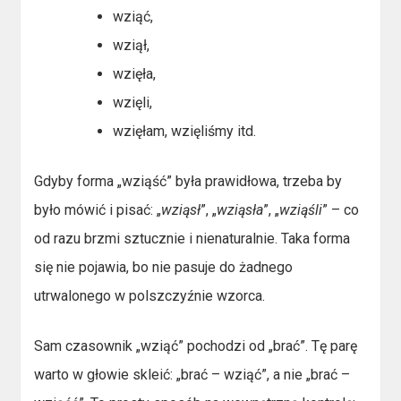
wziąć,
wziął,
wzięła,
wzięli,
wzięłam, wzięliśmy itd.
Gdyby forma „wziąść” była prawidłowa, trzeba by
było mówić i pisać: „
wziąsł
”, „
wziąsła
”, „
wziąśli
” – co
od razu brzmi sztucznie i nienaturalnie. Taka forma
się nie pojawia, bo nie pasuje do żadnego
utrwalonego w polszczyźnie wzorca.
Sam czasownik „wziąć” pochodzi od „brać”. Tę parę
warto w głowie skleić: „brać – wziąć”, a nie „brać –