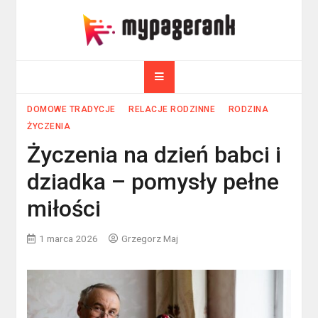
Skip
to
myPageRank.pl
content
Pozycjonowanie, komputery
DOMOWE TRADYCJE
RELACJE RODZINNE
RODZINA
ŻYCZENIA
Życzenia na dzień babci i
dziadka – pomysły pełne
miłości
1 marca 2026
Grzegorz Maj