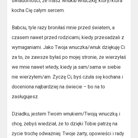
świadomości, że masz wnuka/wnuczkę, który/która
kocha Cię całym sercem.
Babciu, tyle razy broniłaś mnie przed światem, a
czasem nawet przed rodzicami, kiedy przesadzali z
wymaganiami. Jako Twoja wnuczka/wnuk dziękuję Ci
za to, że zawsze byłaś po mojej stronie, że wierzyłaś
we mnie nawet wtedy, kiedy ja sam/sama w siebie
nie wierzyłem/am. Życzę Ci, byś czuła się kochana i
doceniona najbardziej na świecie – bo na to
zasługujesz.
Dziadku, jestem Twoim wnukiem/Twoją wnuczką i
chcę, żebyś wiedział, że to dzięki Tobie patrzę na
życie trochę odważniej. Twoje żarty, opowieści i rady