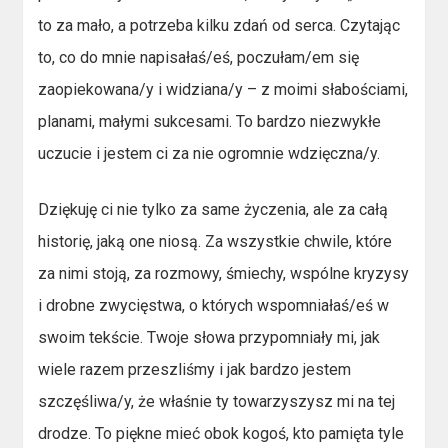
to za mało, a potrzeba kilku zdań od serca. Czytając
to, co do mnie napisałaś/eś, poczułam/em się
zaopiekowana/y i widziana/y – z moimi słabościami,
planami, małymi sukcesami. To bardzo niezwykłe
uczucie i jestem ci za nie ogromnie wdzięczna/y.
Dziękuję ci nie tylko za same życzenia, ale za całą
historię, jaką one niosą. Za wszystkie chwile, które
za nimi stoją, za rozmowy, śmiechy, wspólne kryzysy
i drobne zwycięstwa, o których wspomniałaś/eś w
swoim tekście. Twoje słowa przypomniały mi, jak
wiele razem przeszliśmy i jak bardzo jestem
szczęśliwa/y, że właśnie ty towarzyszysz mi na tej
drodze. To piękne mieć obok kogoś, kto pamięta tyle