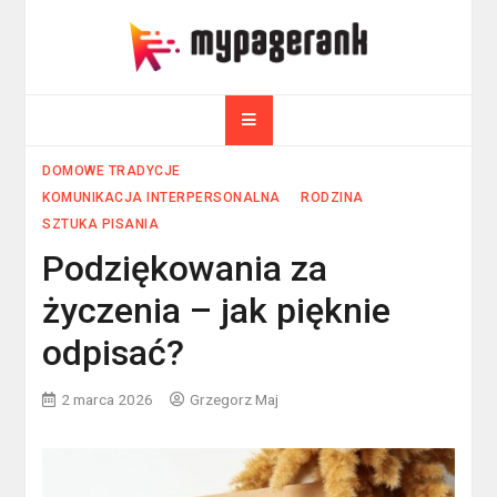
Skip
to
myPageRank.pl
content
Pozycjonowanie, komputery
DOMOWE TRADYCJE
KOMUNIKACJA INTERPERSONALNA
RODZINA
SZTUKA PISANIA
Podziękowania za
życzenia – jak pięknie
odpisać?
2 marca 2026
Grzegorz Maj