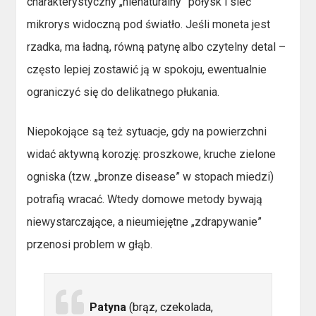
charakterystyczny „nienaturalny” połysk i sieć
mikrorys widoczną pod światło. Jeśli moneta jest
rzadka, ma ładną, równą patynę albo czytelny detal –
często lepiej zostawić ją w spokoju, ewentualnie
ograniczyć się do delikatnego płukania.
Niepokojące są też sytuacje, gdy na powierzchni
widać aktywną korozję: proszkowe, kruche zielone
ogniska (tzw. „bronze disease” w stopach miedzi)
potrafią wracać. Wtedy domowe metody bywają
niewystarczające, a nieumiejętne „zdrapywanie”
przenosi problem w głąb.
Patyna
(brąz, czekolada,