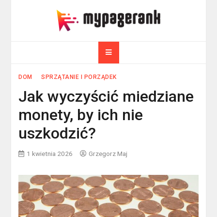
Skip
to
myPageRank.pl
content
Pozycjonowanie, komputery
DOM
SPRZĄTANIE I PORZĄDEK
Jak wyczyścić miedziane
monety, by ich nie
uszkodzić?
1 kwietnia 2026
Grzegorz Maj