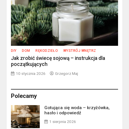
DIY
DOM
RĘKODZIEŁO
WYSTRÓJ WNĘTRZ
Jak zrobić świecę sojową – instrukcja dla
początkujących
10 stycznia 2026
Grzegorz Maj
Polecamy
Gotująca się woda – krzyżówka,
hasło i odpowiedź
1 sierpnia 2026