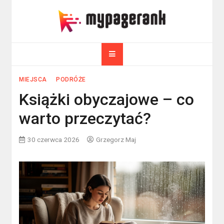
Skip
to
myPageRank.pl
content
Pozycjonowanie, komputery
MIEJSCA
PODRÓŻE
Książki obyczajowe – co
warto przeczytać?
30 czerwca 2026
Grzegorz Maj