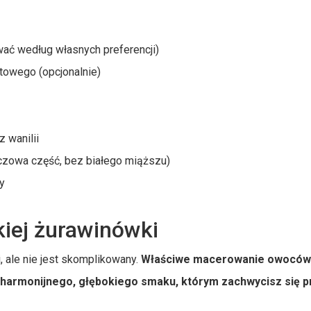
ać według własnych preferencji)
atowego (opcjonalnie)
z wanilii
czowa część, bez białego miąższu)
y
kiej żurawinówki
 ale nie jest skomplikowany.
Właściwe macerowanie owoców 
 harmonijnego, głębokiego smaku, którym zachwycisz się p