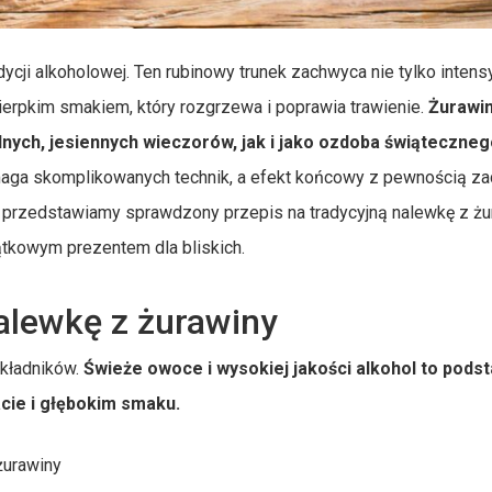
dycji alkoholowej. Ten rubinowy trunek zachwyca nie tylko inte
ierpkim smakiem, który rozgrzewa i poprawia trawienie.
Żurawi
ych, jesiennych wieczorów, jak i jako ozdoba świątecznego
maga skomplikowanych technik, a efekt końcowy z pewnością z
 przedstawiamy sprawdzony przepis na tradycyjną nalewkę z żu
ątkowym prezentem dla bliskich.
nalewkę z żurawiny
składników.
Świeże owoce i wysokiej jakości alkohol to pods
cie i głębokim smaku.
żurawiny