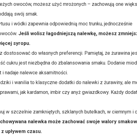
świeżych owoców, możesz użyć mrożonych – zachowują one więk
oddają swój smak.
tusu i wódki zapewnia odpowiednią moc trunku, jednocześnie
 owoców.
Jeśli wolisz łagodniejszą nalewkę, możesz zmniejsz
ięcej syropu.
 dostosować do własnych preferencji. Pamiętaj, że żurawina jes
lość cukru jest niezbędna do zbalansowania smaku. Dodanie miod
t i nadaje nalewce aksamitności.
ziki i wanilia to klasyczne dodatki do nalewki z żurawiny, ale 
prawami, jak kardamon, imbir czy anyż gwiazdkowy. Każdy doda
j w szczelnie zamkniętych, szklanych butelkach, w ciemnym i 
echowywana nalewka może zachować swoje walory smakow
ci z upływem czasu.