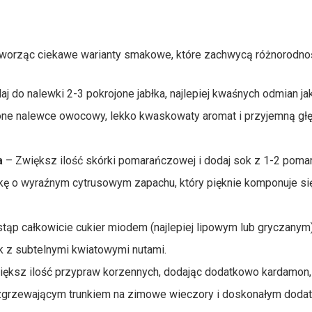
tworząc ciekawe warianty smakowe, które zachwycą różnorodnoś
j do nalewki 2-3 pokrojone jabłka, najlepiej kwaśnych odmian ja
one nalewce owocowy, lekko kwaskowaty aromat i przyjemną głę
a
– Zwiększ ilość skórki pomarańczowej i dodaj sok z 1-2 poma
ę o wyraźnym cytrusowym zapachu, który pięknie komponuje si
tąp całkowicie cukier miodem (najlepiej lipowym lub gryczanym)
k z subtelnymi kwiatowymi nutami.
ększ ilość przypraw korzennych, dodając dodatkowo kardamon, 
ozgrzewającym trunkiem na zimowe wieczory i doskonałym doda