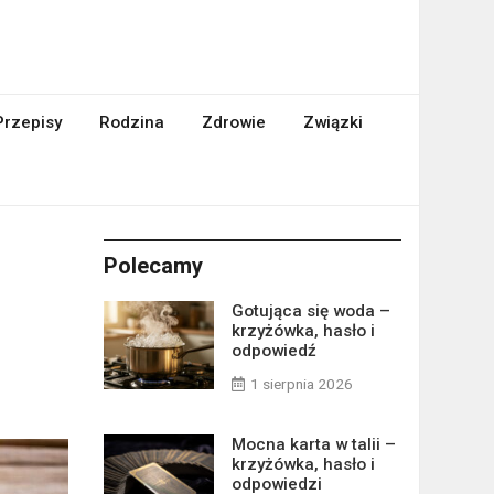
Przepisy
Rodzina
Zdrowie
Związki
Polecamy
Gotująca się woda –
krzyżówka, hasło i
odpowiedź
1 sierpnia 2026
Mocna karta w talii –
krzyżówka, hasło i
odpowiedzi