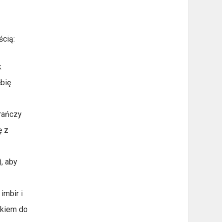
cią:
k
bię
rańczy
ę z
, aby
imbir i
tkiem do