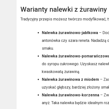
Warianty nalewki z żurawiny
Tradycyjny przepis możesz twórczo modyfikować, 
Nalewka żurawinowo-jabłkowa
– Doda
antonówka czy szara reneta. Nadadzą 
smaku.
Nalewka żurawinowo-pomarańczow
do syropu cukrowego. Uzyskasz nalewk
kwaskowatą żurawiną.
Nalewka żurawinowa z miodem
– Zas
uzyskać głębszy, bardziej złożony sma
Nalewka żurawinowo-korzenna
– Zwi
anyż. Taka nalewka będzie idealnym r