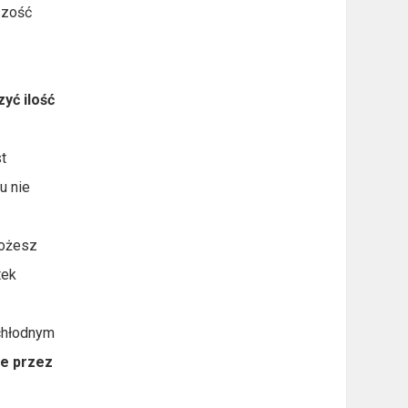
szość
yć ilość
t
u nie
możesz
tek
chłodnym
e przez