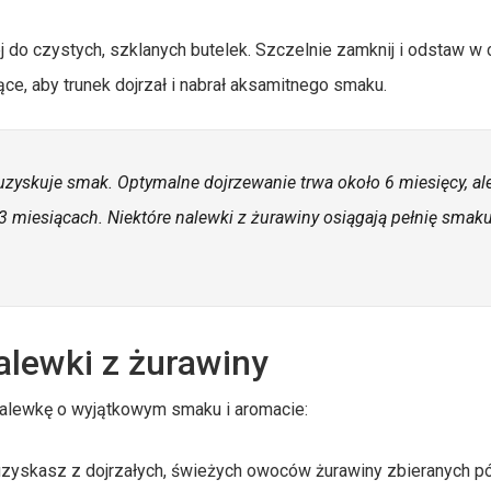
 do czystych, szklanych butelek. Szczelnie zamknij i odstaw w 
e, aby trunek dojrzał i nabrał aksamitnego smaku.
 uzyskuje smak. Optymalne dojrzewanie trwa około 6 miesięcy, al
3 miesiącach. Niektóre nalewki z żurawiny osiągają pełnię smak
alewki z żurawiny
nalewkę o wyjątkowym smaku i aromacie:
zyskasz z dojrzałych, świeżych owoców żurawiny zbieranych p