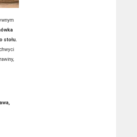
nsywnym
nówka
 stołu.
achwyci
rawiny,
tawa,