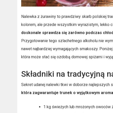
Nalewka z żurawiny to prawdziwy skarb polskiej tra
kolorem, ale przede wszystkim wyrazistym, lekko c
doskonale sprawdza się zarówno podczas chłodn
Przygotowanie tego szlachetnego alkoholu nie wy
nawet najbardziej wymagających smakoszy. Poniżej
która może stać się ozdobą domowej spiżarni i wyj
Składniki na tradycyjną 
Sekret udanej nalewki tkwi w doborze najlepszych 
która zagwarantuje trunek o wyjątkowym aroma
1 kg świeżych lub mrożonych owoców 