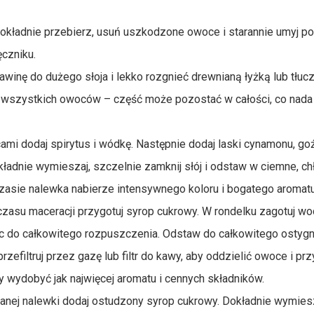
okładnie przebierz, usuń uszkodzone owoce i starannie umyj p
czniku.
awinę do dużego słoja i lekko rozgnieć drewnianą łyżką lub tłuc
ć wszystkich owoców – część może pozostać w całości, co nada
ami dodaj spirytus i wódkę. Następnie dodaj laski cynamonu, goź
ładnie wymieszaj, szczelnie zamknij słój i odstaw w ciemne, c
czasie nalewka nabierze intensywnego koloru i bogatego aromatu
zasu maceracji przygotuj syrop cukrowy. W rondelku zagotuj wo
c do całkowitego rozpuszczenia. Odstaw do całkowitego ostygni
zefiltruj przez gazę lub filtr do kawy, aby oddzielić owoce i pr
 wydobyć jak najwięcej aromatu i cennych składników.
anej nalewki dodaj ostudzony syrop cukrowy. Dokładnie wymiesz