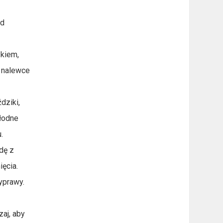
od
zkiem,
 nalewce
dziki,
hłodne
.
dę z
ęcia.
zyprawy.
aj, aby