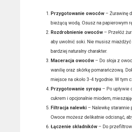
Przygotowanie owoców
– Żurawinę d
bieżącą wodą. Osusz na papierowym rę
Rozdrobnienie owoców
– Przełóż żur
aby uwolnić soki. Nie musisz miażdży
bardziej naturalny charakter.
Maceracja owoców
– Do słoja z owoc
wanilię oraz skórkę pomarańczową. Dok
miejsce na około 3-4 tygodnie. W tym 
Przygotowanie syropu
– Po upływie c
cukrem i opcjonalnie miodem, mieszają
Filtracja nalewki
– Nalewkę starannie pr
Owoce możesz delikatnie odcisnąć, aby
Łączenie składników
– Do przefiltrow