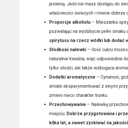
jesienią. Jeśli nie masz dostępu do 
właściwości świeżych i równie dobrze 
Proporcje alkoholu
– Mieszanka spiry
pozwalając na wydobycie pełni smaku
spirytusu na rzecz wódki lub dodać w
Słodkość nalewki
– Ilość cukru możesz
naturalnie kwaśna, więc odpowiednia i
tylko słodzi, ale także wzbogaca aroma
Dodatki aromatyczne
– Cynamon, goźd
śmiało eksperymentować z innymi przy
zmieni nieco charakter trunku.
Przechowywanie
– Nalewkę przechowu
miejscu.
Dobrze przygotowana i prz
kilka lat, a nawet zyskiwać na jakoś