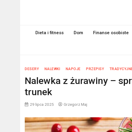
Skip
to
myPageRank.pl
content
Pozycjonowanie, komputery
Dieta i fitness
Dom
Finanse osobiste
DESERY
NALEWKI
NAPOJE
PRZEPISY
TRADYCYJNE
Nalewka z żurawiny – spr
trunek
29 lipca 2025
Grzegorz Maj