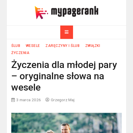
Skip
to
myPageRank.pl
content
Pozycjonowanie, komputery
ŚLUB
WESELE
ZARĘCZYNY I ŚLUB
ZWIĄZKI
ŻYCZENIA
Życzenia dla młodej pary
– oryginalne słowa na
wesele
3 marca 2026
Grzegorz Maj