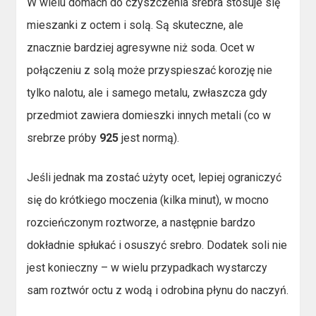
W wielu domach do czyszczenia srebra stosuje się
mieszanki z octem i solą. Są skuteczne, ale
znacznie bardziej agresywne niż soda. Ocet w
połączeniu z solą może przyspieszać korozję nie
tylko nalotu, ale i samego metalu, zwłaszcza gdy
przedmiot zawiera domieszki innych metali (co w
srebrze próby
925
jest normą).
Jeśli jednak ma zostać użyty ocet, lepiej ograniczyć
się do krótkiego moczenia (kilka minut), w mocno
rozcieńczonym roztworze, a następnie bardzo
dokładnie spłukać i osuszyć srebro. Dodatek soli nie
jest konieczny – w wielu przypadkach wystarczy
sam roztwór octu z wodą i odrobina płynu do naczyń.