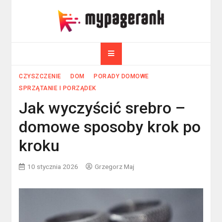
Skip
to
myPageRank.pl
content
Pozycjonowanie, komputery
CZYSZCZENIE
DOM
PORADY DOMOWE
SPRZĄTANIE I PORZĄDEK
Jak wyczyścić srebro –
domowe sposoby krok po
kroku
10 stycznia 2026
Grzegorz Maj