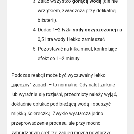
Zalać wszystko
gorącą wodą
(ale nie
wrzątkiem, zwłaszcza przy delikatnej
biżuterii).
Dodać 1–2 łyżki
sody oczyszczonej
na
0,5 litra wody i lekko zamieszać.
Pozostawić na kilka minut, kontrolując
efekt co 1–2 minuty.
Podczas reakcji może być wyczuwalny lekko
„jajeczny” zapach – to normalne. Gdy nalot zniknie
lub wyraźnie się rozjaśni, przedmioty należy wyjąć,
dokładnie opłukać pod bieżącą wodą i osuszyć
miękką ściereczką. Zwykle wystarcza jedno
przeprowadzenie procesu, ale przy mocno
zabrudzonym srebrze zabieg można powtórzyć.